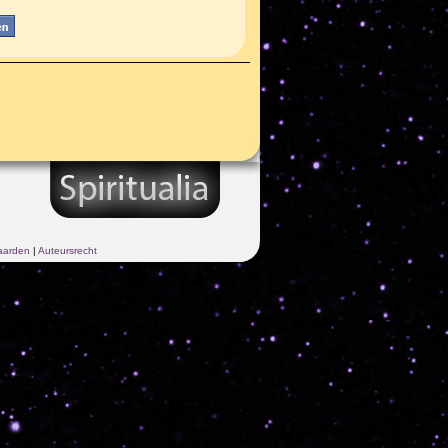
aarden
|
Auteursrecht