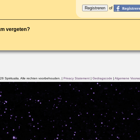
of
am vergeten?
6 Spiritualia. Alle rechten voorbehouden.
|
Privacy Statement
|
Gedragscode
|
Algemene Voorw