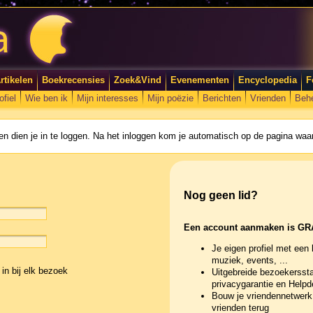
rtikelen
Boekrecensies
Zoek&Vind
Evenementen
Encyclopedia
F
ofiel
Wie ben ik
Mijn interesses
Mijn poëzie
Berichten
Vrienden
Beh
n dien je in te loggen. Na het inloggen kom je automatisch op de pagina waar
Nog geen lid?
Een account aanmaken is GR
Je eigen profiel met een 
muziek, events, ...
in bij elk bezoek
Uitgebreide bezoekerssta
privacygarantie en Help
Bouw je vriendennetwerk 
vrienden terug