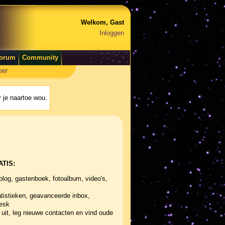
Welkom, Gast
Inloggen
orum
Community
eer
 je naartoe wou.
ATIS:
blog, gastenboek, fotoalbum, video's,
tistieken, geavanceerde inbox,
desk
uit, leg nieuwe contacten en vind oude