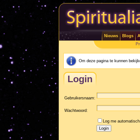
Nieuws
Blogs
A
Pr
Om deze pagina te kunnen bekijke
Login
Gebruikersnaam:
Wachtwoord:
Log me automatisch 