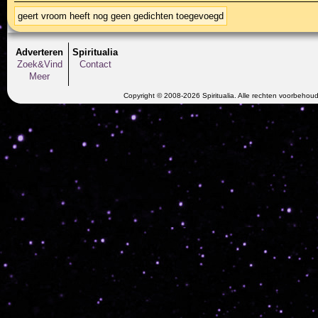
geert vroom heeft nog geen gedichten toegevoegd
Adverteren
Spiritualia
Zoek&Vind
Contact
Meer
Copyright © 2008-2026 Spiritualia. Alle rechten voorbehou