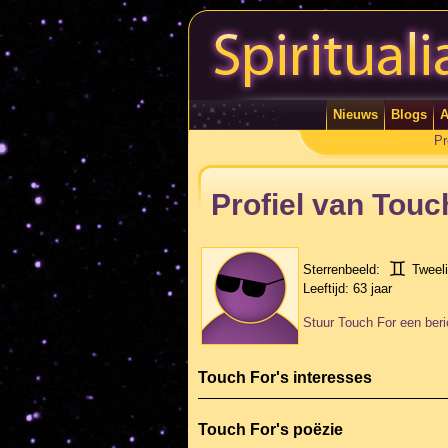
Nieuws
Blogs
A
Pr
Profiel van Touc
Sterrenbeeld:
Tweel
Leeftijd:
63 jaar
Stuur Touch For een beri
Touch For's interesses
Touch For's poëzie