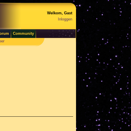
Welkom, Gast
Inloggen
orum
Community
eer