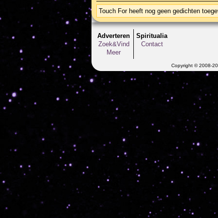
Touch For heeft nog geen gedichten toeg
Adverteren
Spiritualia
Zoek&Vind
Contact
Meer
Copyright © 2008-202