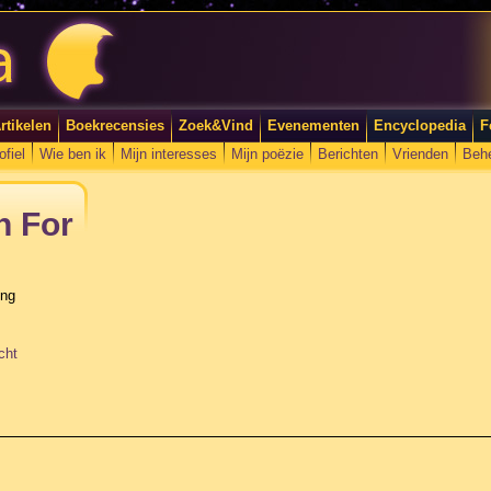
rtikelen
Boekrecensies
Zoek&Vind
Evenementen
Encyclopedia
F
ofiel
Wie ben ik
Mijn interesses
Mijn poëzie
Berichten
Vrienden
Beh
h For
ing
cht