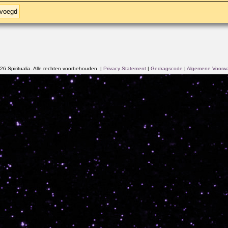
evoegd
6 Spiritualia. Alle rechten voorbehouden.
|
Privacy Statement
|
Gedragscode
|
Algemene Voorw