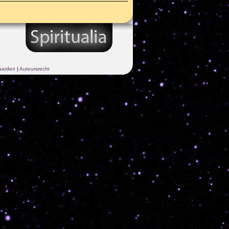
aarden
|
Auteursrecht