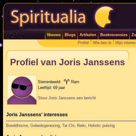
Nieuws
Blogs
Artikelen
Boekrecensies
Zo
Profiel
Wie ben ik
Mijn intere
Profiel van Joris Janssens
Sterrenbeeld:
Ram
Leeftijd:
69 jaar
Stuur Joris Janssens een bericht
Joris Janssens' interesses
Boeddhisme
,
Gebedsgenezing
,
Tai Chi
,
Reiki
,
Holistic pulsing