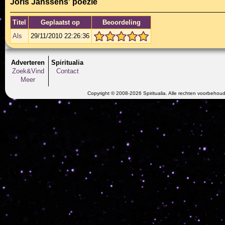
Joris Janssens' poëzie
Titel
Geplaatst op
Beoordeling
Als
29/11/2010 22:26:36
Adverteren
Spiritualia
Zoek&Vind
Contact
Meer
Copyright © 2008-2026 Spiritualia. Alle rechten voorbehou