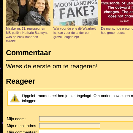
Mirakel nr. 71: regisseur en
Wat voor de ene dé Waarheid
De mens: hoe groter g
MS-patiënt Nathalie Basteyns
is, kan voor de ander een
hoe groter beest
was op zoek naar een
grove Leugen zijn
mirakel…
Commentaar
Wees de eerste om te reageren!
Reageer
Opgelet: momenteel ben je niet ingelogd. Om onder jouw eigen 
inloggen.
Mijn naam:
Mijn e-mail adres:
Mijn commentaar: