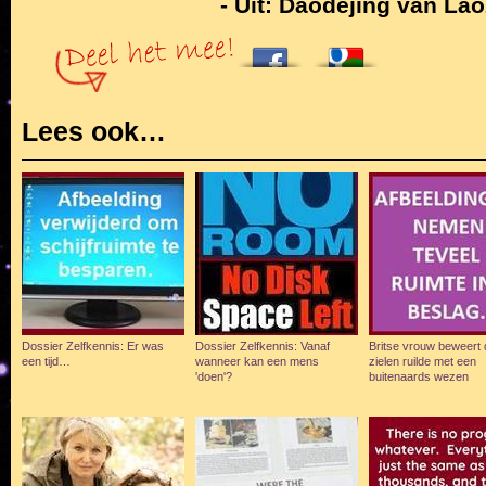
- Uit: Daodejing van Laoz
Lees ook…
Dossier Zelfkennis: Er was
Dossier Zelfkennis: Vanaf
Britse vrouw beweert 
een tijd…
wanneer kan een mens
zielen ruilde met een
'doen'?
buitenaards wezen