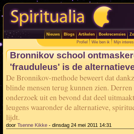
Nieuws
Blogs
Artikelen
Boekrecensies
Zo
Profiel
Wie ben ik
Mijn intere
Bronnikov school ontmasker
'frauduleus' is de alternatie
De Bronnikov-methode beweert dat dankzi
blinde mensen terug kunnen zien. Derren
onderzoek uit en bevond dat deel uitmaak
leugens waaronder de alternatieve, spiritu
lijdt.
door
Tsenne Kikke
-
dinsdag 24 mei 2011 14:31